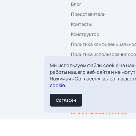
г. Тольятти, ул.
com
8 (800) 777-41-75
строение 1, ко
Мы используем файлы cookie на наш
Заказать обратный звонок
работы нашего веб-сайта и не могут
Пн-Пт 7:00 - 16:00 по мс
Нажимая «Согласен», вы соглашает
cookie
.
сылку
Согласен
», вы даёте согласие на обработку
персональных данных