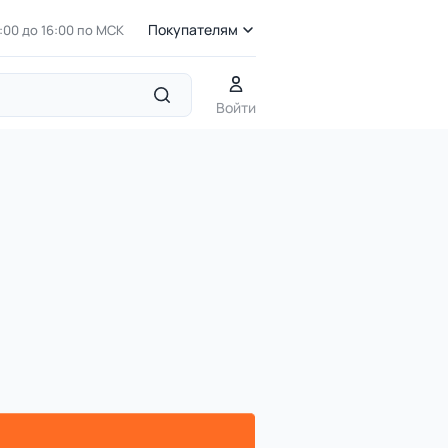
Покупателям
7:00 до 16:00 по МСК
Тематические игровые комплексы
ДИК 9.21 Детский игрово
Войти
м,1800 мм