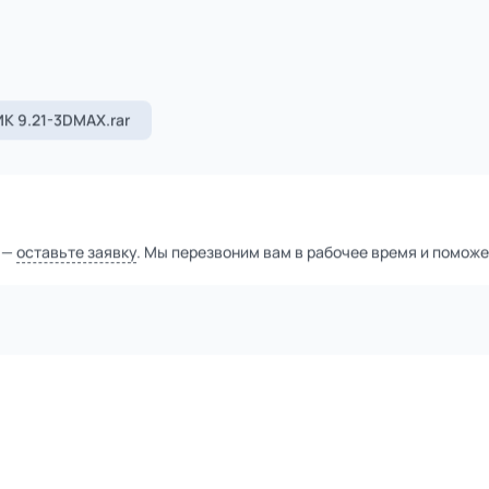
1
из
6
Уточнить цену
тной компанией
а