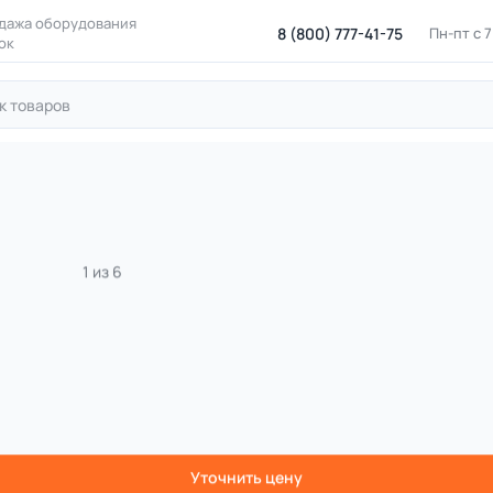
дажа оборудования
8 (800) 777-41-75
Пн-пт с 
ок
ровые площадки
Игровые комплексы для детских площадок
й игровой комплекс Н=1500 м