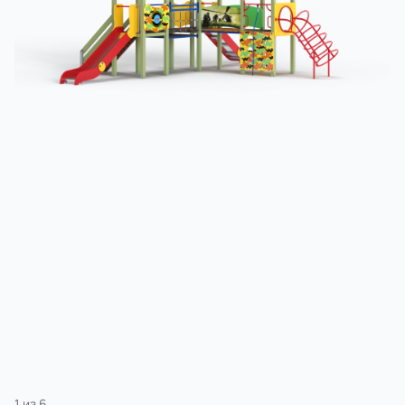
3 категории
Спорт
4 категории
1
из
6