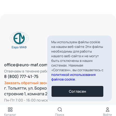
Мы используем файлы cookie
на нашем веб-сайте Эти файлы
необходимы для работы
нашего веб-сайта и не могут
быть отключены в наших
office@euro-maf.com
системах. Нажимая
«Согласен», вы соглашаетесь с
Отвечаем в течение рабочего дня
политикой использования
8 (800) 777-41-75
файлов cookie
.
Заказать обратный звонок
г. Тольятти, ул. Борковская, д. 16,
Согласен
строение 1, комната 22
Пн-Пт 7:00 - 16:00 по мск
Все категории
Каталог
Поиск
Войти
Подпишитесь на нашу рассылку