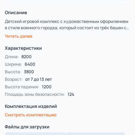
Описание
Детский игровой комплекс с художественным оформлением
в стиле военного городка, который состоит из трёх башен с
крышами. На первой башне установлена альпинистская
Читать далее
стенка с перекладиной и канатом, спираль наклонная,
ограждение с вырезом, трап барабан с перекладиной и
Характеристики
канатом, ручки вспомогательные. На второй башне
Длина:
8200
установлены горка, фанерное ограждение. На третьей башне
Ширина:
6400
установлена лестница, горка и фанерное ограждение.
Высота:
3800
Первая и вторая башни соединены прямым мостом с
фанерными перилами, вторая и третья соединены
Возраст:
от 7 до 13 лет
подвесным мостом.
Высота падения:
1200
Площадь зоны безопасности:
124
Комплектация изделий
Смотреть комплектацию
Файлы для загрузки