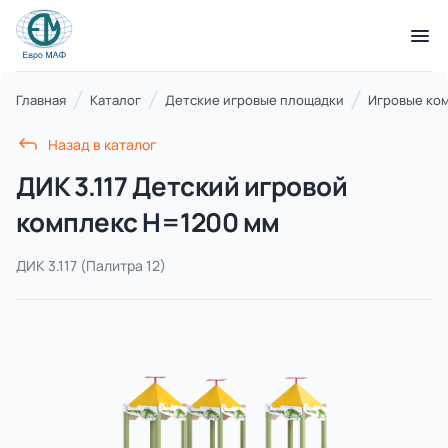
КАТАЛОГ ТОВАРОВ
Главная
Каталог
Детские игровые площадки
Игровые ко
Назад в каталог
Серии
ДИК 3.117 Детский игровой
21 категория
комплекс Н=1200 мм
ДИК 3.117
(Палитра 12)
Благоустройство территорий
17 категорий
Детские игровые площадки
7 категорий
Комплексы для лазания