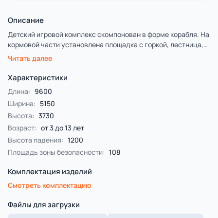
Описание
Детский игровой комплекс скомпонован в форме корабля. На
кормовой части установлена площадка с горкой, лестница,
балкон, шведские стенки, ограждения металлические и
Читать далее
фанерные. По периметру расположены фанерные
ограждения с декоративными накладками, две сетки
Характеристики
полипропиленовые, две металлические стяжки, мачта с
Длина:
9600
фанерным парусом и металлическим флагом.
Ширина:
5150
Высота:
3730
Возраст:
от 3 до 13 лет
Высота падения:
1200
Площадь зоны безопасности:
108
Комплектация изделий
Смотреть комплектацию
Файлы для загрузки