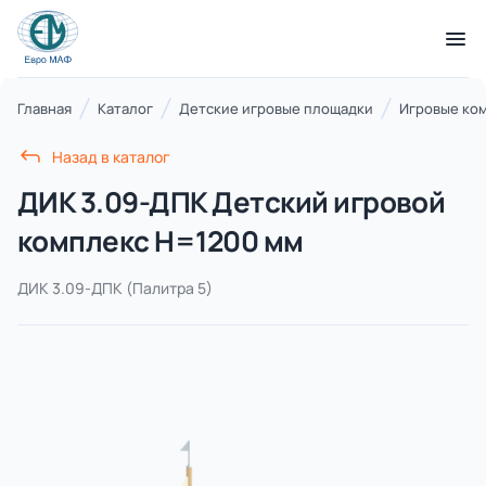
КАТАЛОГ ТОВАРОВ
Главная
Каталог
Детские игровые площадки
Игровые ко
Назад в каталог
Серии
ДИК 3.09-ДПК Детский игровой
21 категория
комплекс Н=1200 мм
ДИК 3.09-ДПК
(Палитра 5)
Благоустройство территорий
17 категорий
Детские игровые площадки
7 категорий
Комплексы для лазания