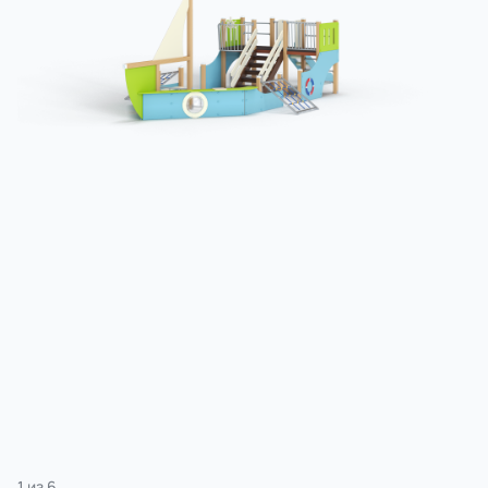
3 категории
Спорт
4 категории
1
из
6