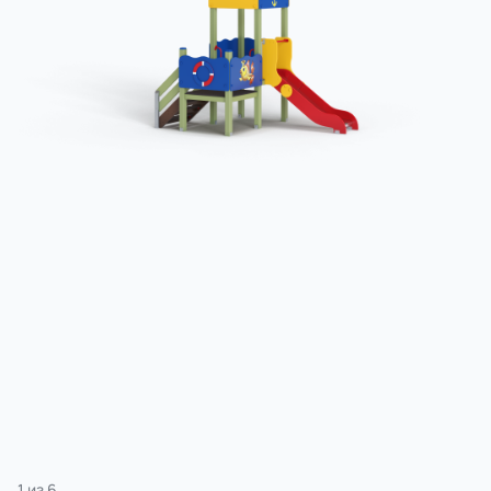
3 категории
Спорт
4 категории
1
из
6