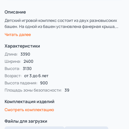
Описание
Детский игровой комплекс состоит из двух разновысоких
башен. На одной из башен установлена фанерная крыша,
декоративные фанерные флажки, горка, вспомогательные
Читать далее
ручки, фанерные ограждения с художественно оформленной
поверхностью в морской тематике, на другой башне
Характеристики
установлена лестница и фанерные ограждения с
Длина:
3390
художественно оформленной поверхностью в морской
Ширина:
2400
тематике.
Высота:
3130
Возраст:
от 3 до 6 лет
Высота падения:
900
Площадь зоны безопасности:
39
Комплектация изделий
Смотреть комплектацию
Файлы для загрузки