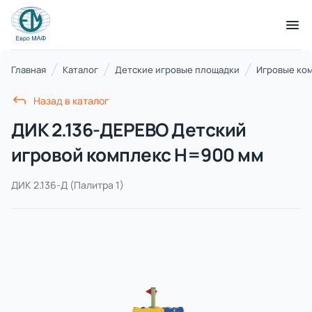
КАТАЛОГ ТОВАРОВ
Главная
Каталог
Детские игровые площадки
Игровые ко
Назад в каталог
Серии
ДИК 2.136-ДЕРЕВО Детский
21 категория
игровой комплекс Н=900 мм
ДИК 2.136-Д
(Палитра 1)
Благоустройство территорий
17 категорий
Детские игровые площадки
7 категорий
Комплексы для лазания