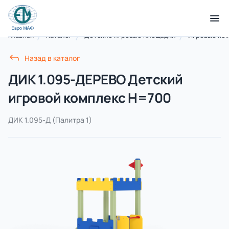
Главная
Каталог
Детские игровые площадки
Игровые ко
КАТАЛОГ ТОВАРОВ
Назад в каталог
ДИК 1.095-ДЕРЕВО Детский
Серии
игровой комплекс Н=700
21 категория
ДИК 1.095-Д
(Палитра 1)
Благоустройство территорий
17 категорий
Детские игровые площадки
7 категорий
Комплексы для лазания