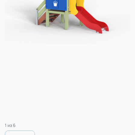
3 категории
Спорт
4 категории
1
из
6